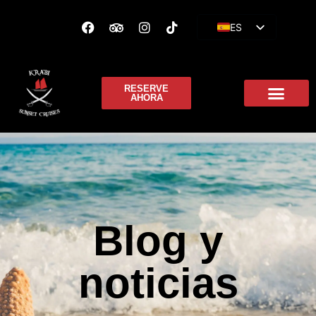
ES
EN
FR
RESERVE
AHORA
Blog y
noticias