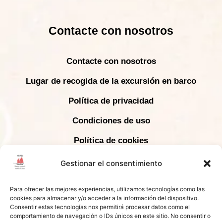
Contacte con nosotros
Contacte con nosotros
Lugar de recogida de la excursión en barco
Política de privacidad
Condiciones de uso
Política de cookies
Declaración de confidencialidad
Gestionar el consentimiento
Para ofrecer las mejores experiencias, utilizamos tecnologías como las
COPYRIGHT © 2024 KRABI SUNSET CRUISES -
cookies para almacenar y/o acceder a la información del dispositivo.
TODOS LOS DERECHOS RESERVADOS |
Consentir estas tecnologías nos permitirá procesar datos como el
LICENCIA TAT # 34/01084
comportamiento de navegación o IDs únicos en este sitio. No consentir o