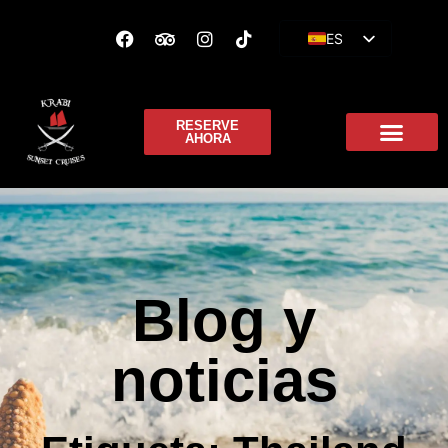
ES
EN
FR
RESERVE
AHORA
Blog y
noticias