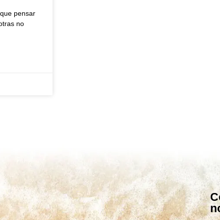
r que pensar
otras no
C
n