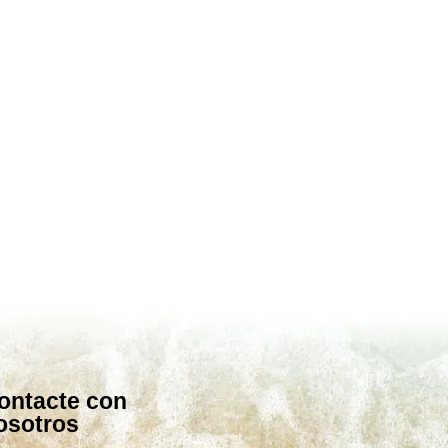
ontacte con
osotros