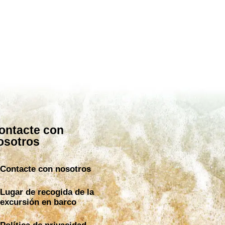
ontacte con
osotros
Contacte con nosotros
Lugar de recogida de la
excursión en barco