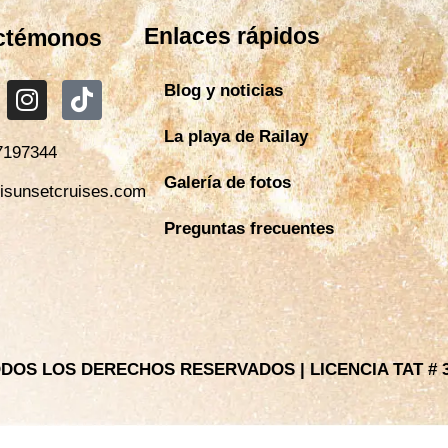
Enlaces rápidos
ctémonos
Blog y noticias
La playa de Railay
7197344
Galería de fotos
isunsetcruises.com
Preguntas frecuentes
DOS LOS DERECHOS RESERVADOS | LICENCIA TAT # 3