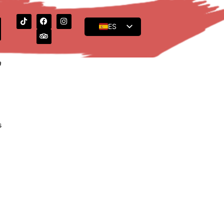
ES
EN
FR
a
s