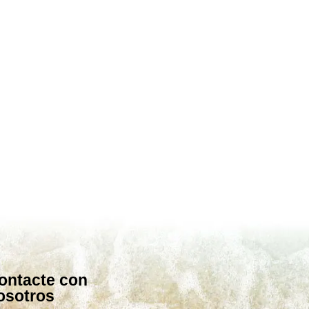
ontacte con
osotros