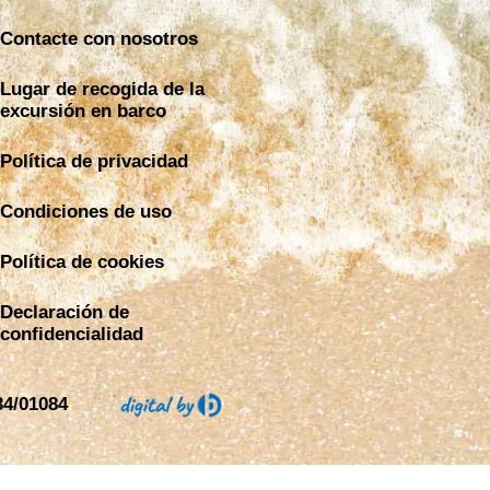
Contacte con nosotros
Lugar de recogida de la
excursión en barco
Política de privacidad
Condiciones de uso
Política de cookies
Declaración de
confidencialidad
4/01084