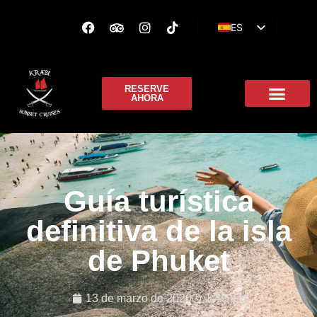
ES
EN
FR
RESERVE
AHORA
Guía turística
definitiva de la isla
de Phuket
13 de marzo de 2020
1:49 am