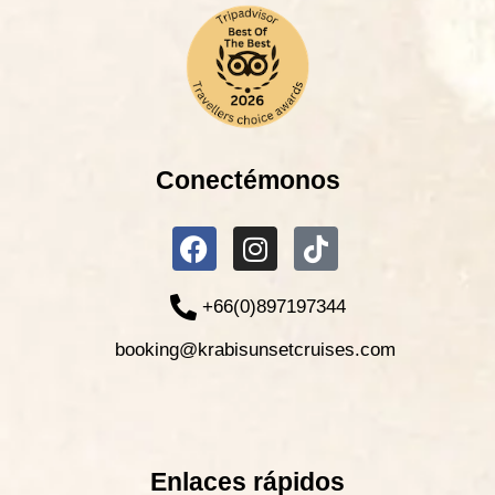
Conectémonos
+66(0)897197344
booking@krabisunsetcruises.com
Enlaces rápidos