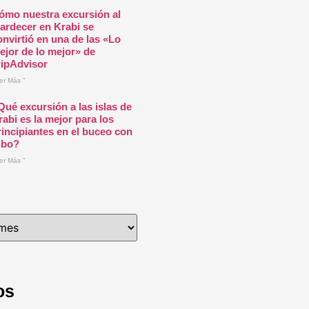
ómo nuestra excursión al
tardecer en Krabi se
onvirtió en una de las «Lo
ejor de lo mejor» de
ripAdvisor
er Más "
Qué excursión a las islas de
rabi es la mejor para los
rincipiantes en el buceo con
ubo?
er Más "
os