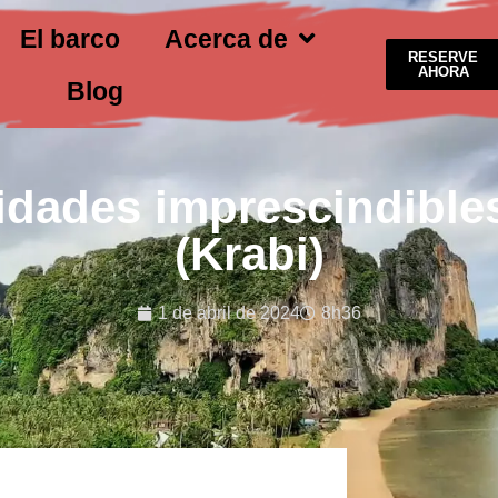
El barco
Acerca de
RESERVE
AHORA
Blog
vidades imprescindibles
(Krabi)
1 de abril de 2024
8h36