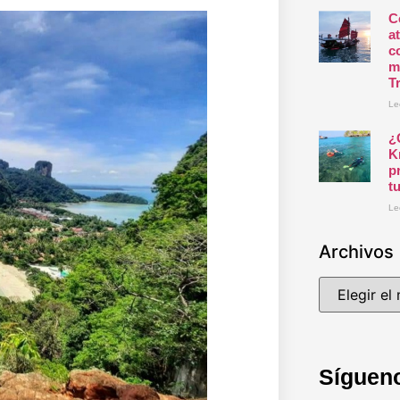
C
a
c
m
T
Le
¿
K
p
t
Le
Archivos
Síguen