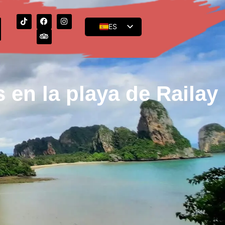
ES
EN
FR
 en la playa de Railay