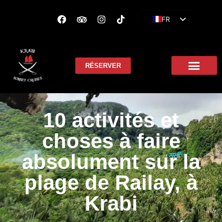
FR
EN
ES
RÉSERVER
10 activités et
choses à faire
absolument sur la
plage de Railay, à
Krabi