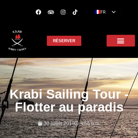
FR
EN
ES
RÉSERVER
Krabi Sailing Tour -
Flotter au paradis
30 juillet 2019
4:55 p.m.