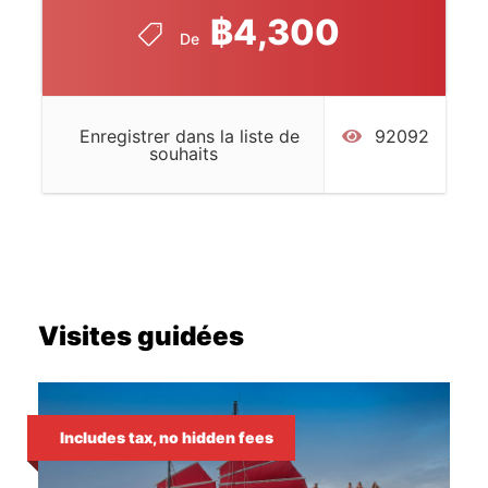
en-cas, ainsi que d'un bar à cocktails où
฿4,300
vous pouvez acheter votre mélange préféré
De
tout en admirant la vue sur l'île de Krabi.
Alors que la journée s'achève, nous
Enregistrer dans la liste de
92092
naviguons vers la péninsule de Railay, juste
souhaits
à temps pour admirer le coucher de soleil sur
l'Andaman. Après un dîner de style buffet
thaïlandais, nous terminons la soirée par un
arrêt à la plage Phra Nang de Railay, où
vous pouvez plonger pour une baignade
nocturne magique avec
Plancton
Visites guidées
bioluminescent lumineux -
une expérience
inoubliable qu'il faut voir pour le croire !
A noter
Includes tax, no hidden fees
ANNULATION GRATUITE JUSQU'À 24