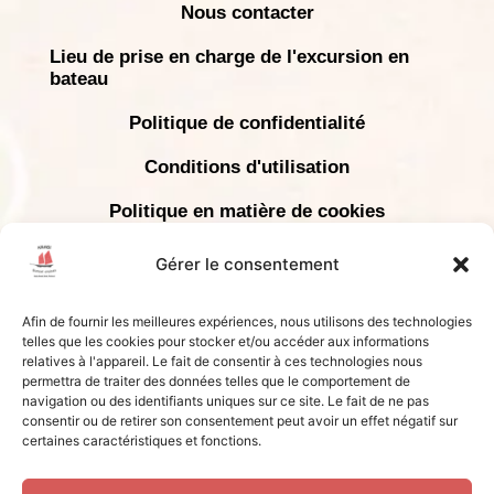
Choses à voir et à prévoir
Nous contacter
Lieu de prise en charge de l'excursion en
bateau
Politique de confidentialité
Conditions d'utilisation
Politique en matière de cookies
Déclaration de confidentialité
Gérer le consentement
Afin de fournir les meilleures expériences, nous utilisons des technologies
COPYRIGHT © 2024 KRABI SUNSET CRUISES -
telles que les cookies pour stocker et/ou accéder aux informations
TOUS DROITS RÉSERVÉS | LICENCE # 34/01084
relatives à l'appareil. Le fait de consentir à ces technologies nous
permettra de traiter des données telles que le comportement de
Vous ne pouvez pas sélectionner
navigation ou des identifiants uniques sur ce site. Le fait de ne pas
consentir ou de retirer son consentement peut avoir un effet négatif sur
votre date ?
certaines caractéristiques et fonctions.
👉 Inscrivez-vous sur notre liste d'annulation et nous vous
contacterons si une place se libère.