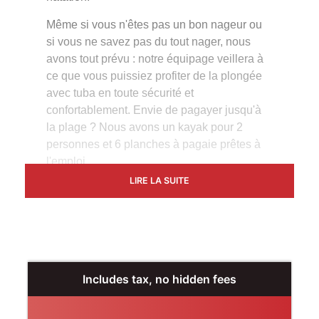
Même si vous n'êtes pas un bon nageur ou
si vous ne savez pas du tout nager, nous
avons tout prévu : notre équipage veillera à
ce que vous puissiez profiter de la plongée
avec tuba en toute sécurité et
confortablement. Envie de pagayer jusqu'à
la plage ? Nous avons un kayak pour 2
personnes et 6 planches à pagaie prêtes à
l'emploi.
LIRE LA SUITE
Notre bateau est spacieux, avec des
coussins confortables sur le pont et le toit, ce
qui vous donne l'endroit idéal pour vous
détendre et écouter de la musique, que vous
vous prélassiez à l'ombre ou que vous
preniez un bain de soleil sur le toit. Pendant
Includes tax, no hidden fees
que vous vous détendez, profitez de nos
boissons non alcoolisées à volonté et de nos