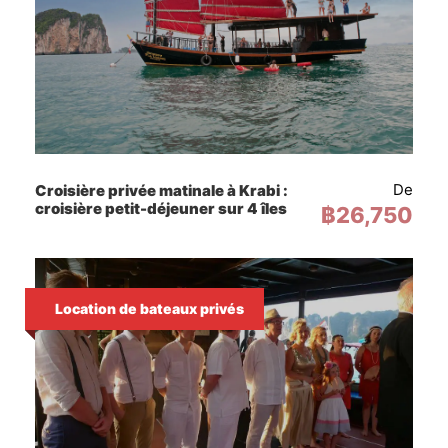
×
HEURES AVANT LA VISITE
Durée et heure de la réunion
Nous nous rencontrons à 13h00 et nous
terminons vers 20h00. Veuillez noter
que notre excursion est soumise aux
De
Croisière privée matinale à Krabi :
conditions météorologiques et aux
croisière petit-déjeuner sur 4 îles
฿26,750
marées.
Heure du point de rencontre :
AO NANG
-
13:00 HEURES
Location de bateaux privés
RAILAY
-
1:30 PM
Coûts
(Includes tax & national park fees)