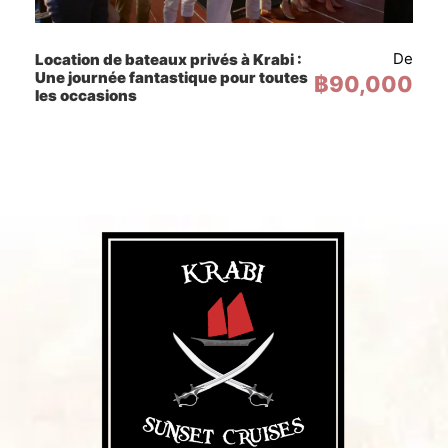
Adulte
฿ 4,300
De
Location de bateaux privés à Krabi :
13 ans et plus.
Une journée fantastique pour toutes
฿90,000
les occasions
Enfant
฿ 3,700
4-12 ans.
Nourrisson
GRATUIT
0-3 ans.
Veuillez noter que nous avons besoin d'un
minimum de huit (8) passagers pour
naviguer. Si nous n'atteignons pas ce
nombre à la date souhaitée, une autre date
vous sera proposée ou vous serez
intégralement remboursé.