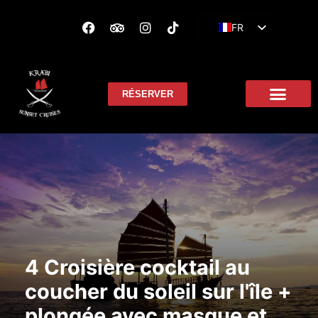
FR
EN
ES
RÉSERVER
4 Croisière cocktail au
coucher du soleil sur l'île +
plongée avec masque et