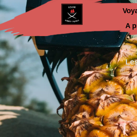
Voy
A p
Le