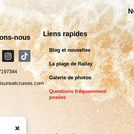
N
Liens rapides
ons-nous
Blog et nouvelles
La plage de Railay
7197344
Galerie de photos
isunsetcruises.com
Questions fréquemment
posées