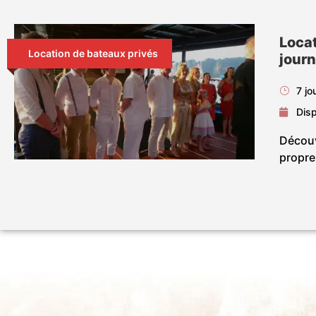
Locat
Location de bateaux privés
journ
7 jo
Disp
Découv
propre 