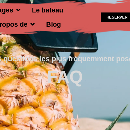
ages
Le bateau
RÉSERVER
ropos de
Blog
s questions les plus fréquemment pos
FAQ