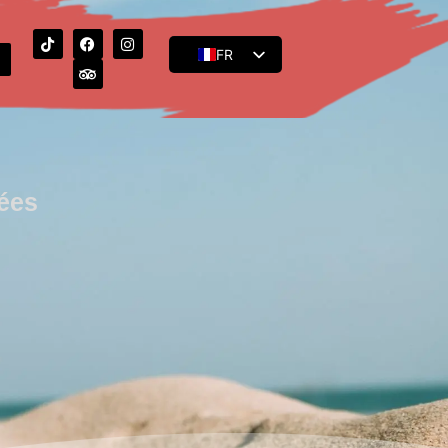
FR
EN
ES
ées