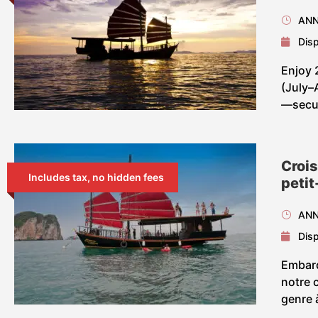
ANN
Disp
Enjoy 
(July–
—secur
Crois
Includes tax, no hidden fees
petit
ANN
Disp
Embarq
notre 
genre à