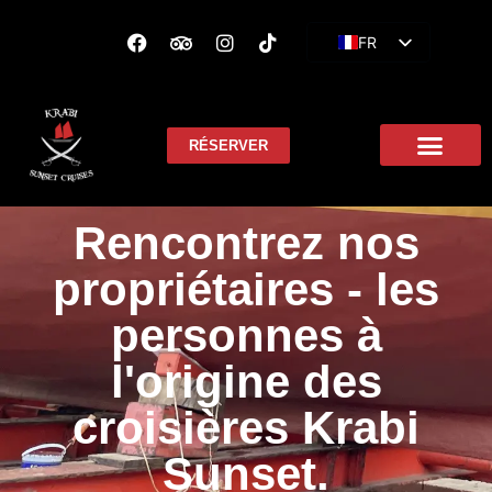
FR
EN
ES
RÉSERVER
Rencontrez nos
propriétaires - les
personnes à
l'origine des
croisières Krabi
Sunset.