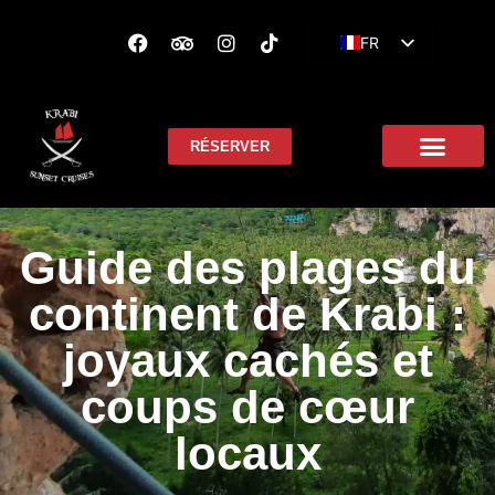
FR
EN
ES
RÉSERVER
Guide des plages du
continent de Krabi :
joyaux cachés et
coups de cœur
locaux