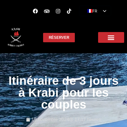
FR
EN
ES
RÉSERVER
Itinéraire de 3 jours
à Krabi pour les
couples
19 novembre 2024
17:17 heures